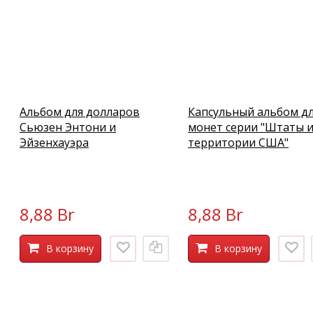
Альбом для долларов
Капсульный альбом д
Сьюзен Энтони и
монет серии "Штаты 
Эйзенхауэра
территории США"
8,88 Br
8,88 Br
В корзину
В корзину