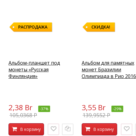
РАСПРОДАЖА
СКИДКА!
Альбом-планшет под
Альбом для памятных
монеты «Русская
монет Бразилии
Финляндия»
Олимпиада в Рио 2016
2,38 Br
3,55 Br
-37%
-29%
105,0368 P
139,9552 P
В корзину
В корзину