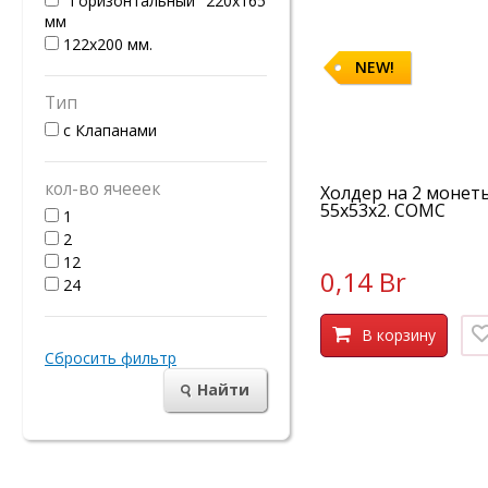
"Горизонтальный" 220х165
мм
122х200 мм.
NEW!
Тип
с Клапанами
кол-во ячееек
Холдер на 2 монет
55х53х2. СОМС
1
2
12
0,14 Br
24
В корзину
Сбросить фильтр
Найти