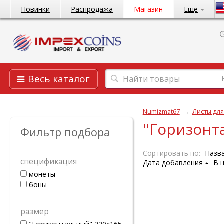
Новинки
Распродажа
Магазин
Еще
Весь каталог
Numizmat67
→
Листы дл
"Горизонт
Фильтр подбора
Сортировать по:
Назв
спецификация
Дата добавления
В 
монеты
боны
размер