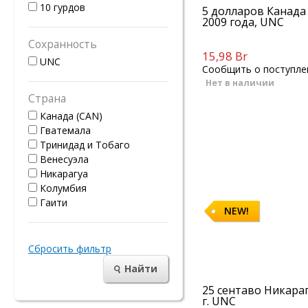
10 гурдов
5 долларов Канада 
2009 года, UNC
Сохранность
15,98 Br
UNC
Сообщить о поступле
Нет в наличии
Страна
Канада (CAN)
Гватемала
Тринидад и Тобаго
Венесуэла
Никарагуа
Колумбия
Гаити
NEW!
Сбросить фильтр
Найти
25 сентаво Никараг
г. UNC