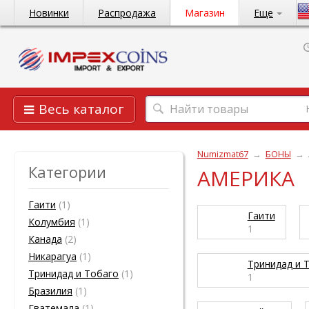
Новинки
Распродажа
Магазин
Еще
Весь каталог
Numizmat67
→
БОНЫ
→
Категории
АМЕРИКА
Гаити
(1)
Гаити
Колумбия
(1)
1
Канада
(2)
Никарагуа
(1)
Тринидад и 
Тринидад и Тобаго
(1)
1
Бразилия
(1)
Гватемала
(1)