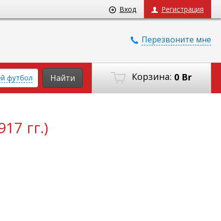
Вход
Регистрация
Перезвоните мне
Корзина:
0 Br
Найти
ей футбол
17 гг.)