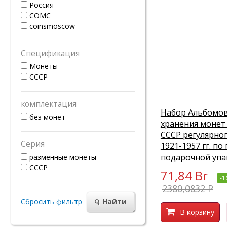
Россия
СОМС
coinsmoscow
Спецификация
Монеты
СССР
комплектация
Набор Альбомов
без монет
хранения монет
СССР регулярно
Серия
1921-1957 гг. по
подарочной упа
разменные монеты
СССР
71,84 Br
-
2380,0832 P
Сбросить фильтр
Найти
В корзину