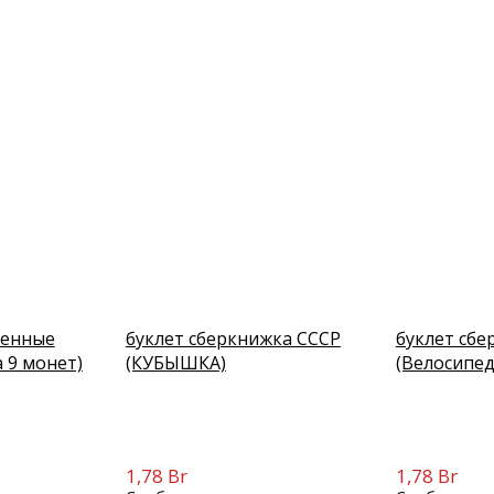
менные
буклет сберкнижка СССР
буклет сбе
 9 монет)
(КУБЫШКА)
(Велосипед
1,78 Br
1,78 Br