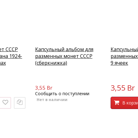
ет СССР
Капсульный альбом для
Капсульны
ана 1924-
разменных монет СССР
разменных
мах
(сберкнижка)
9 ячеек
3,55 Br
3,55 Br
Сообщить о поступлении
Нет в наличии
В корз