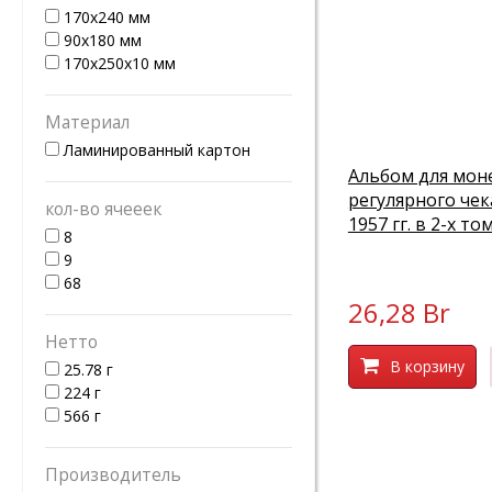
170х240 мм
90x180 мм
170x250x10 мм
Материал
Ламинированный картон
Альбом для мон
регулярного чек
кол-во ячееек
1957 гг. в 2-х то
8
9
68
26,28 Br
Нетто
В корзину
25.78 г
224 г
566 г
Производитель