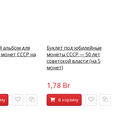
й альбом для
Буклет под юбилейные
 монет СССР на
монеты СССР — 50 лет
советской власти (на 5
монет)
1,78 Br
ину
В корзину