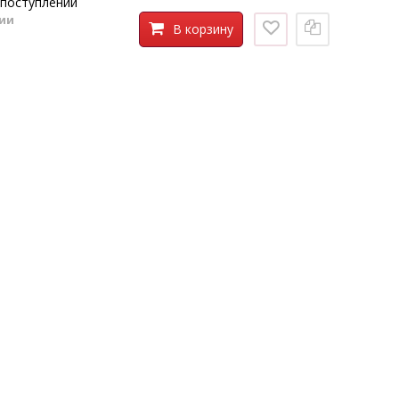
поступлении
чии
В корзину