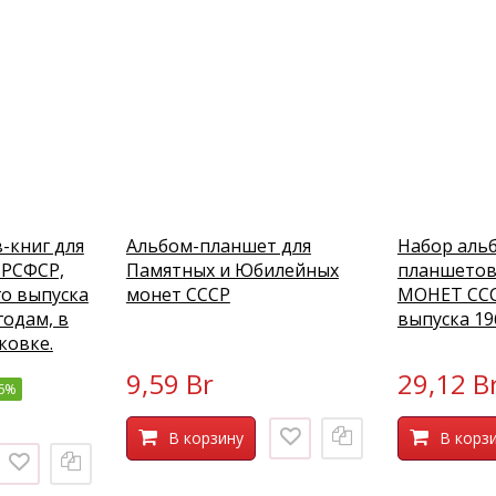
-книг для
Альбом-планшет для
Набор аль
 РСФСР,
Памятных и Юбилейных
планшетов
го выпуска
монет СССР
МОНЕТ ССС
 годам, в
выпуска 19
ковке.
9,59 Br
29,12 B
16%
В корзину
В корз