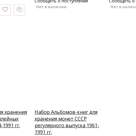
Сообщить о поступлении
Сообщить о 
Нет в наличии
Нет в нали
ля хранения
Набор Альбомов-книг для
илейных
хранения монет СССР
-1991 гг.
регулярного выпуска 1961-
1991 гг.