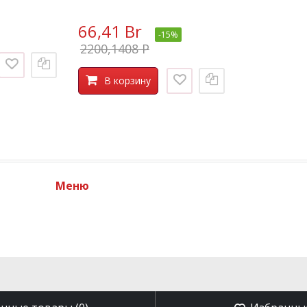
66,41 Br
-15%
2200,1408 P
В корзину
Меню