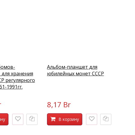
бомов-
Альбом-планшет для
 для хранения
юбилейных монет СССР
Р регулярного
61-1991гг.
r
8,17 Br
ину
В корзину