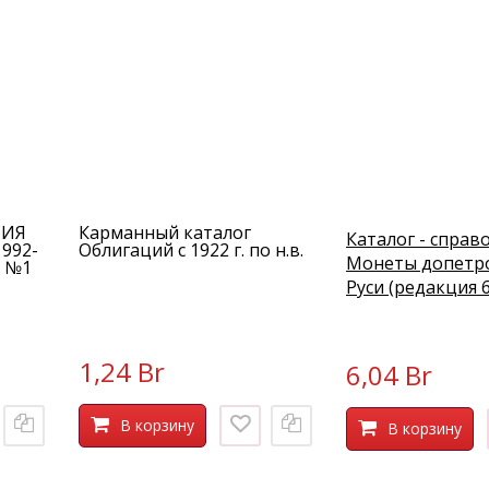
НИЯ
Карманный каталог
Каталог - справ
992-
Облигаций с 1922 г. по н.в.
Монеты допетр
К №1
Руси (редакция 6
1,24 Br
6,04 Br
В корзину
В корзину