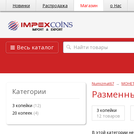
Новинки
Распродажа
Магазин
о Нас
Весь каталог
Numizmat67
→
МОНЕ
Категории
Разменны
3 копейки
(12)
3 копейки
20 копеек
(4)
12
товаров
В этой категории не