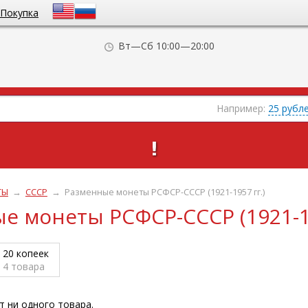
Покупка
Вт—Сб 10:00—20:00
Например:
25 рубл
!
ТЫ
→
СССР
→
Разменные монеты РСФСР-СССР (1921-1957 гг.)
е монеты РСФСР-СССР (1921-19
20 копеек
4
товара
т ни одного товара.