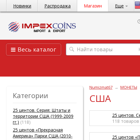
Новинки
Распродажа
Магазин
Еще
Весь каталог
Numizmat67
→
МОНЕТЫ
Категории
США
25 центов. Серия: Штаты и
25 центов. С
территории США (1999-2009
118
товаров
гг.)
(118)
25 центов «Прекрасная
Америка» Парки США (2010-
25 центов «П