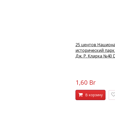
25 центов Национ
исторический парк
Дж. Р. Кларка №40 
1,60 Br
В корзину