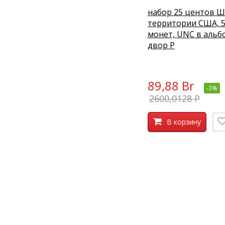
набор 25 центов Ш
территории США, 
монет, UNC в альб
двор P
89,88 Br
-3%
2600,0128 P
В корзину