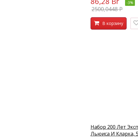
86,28 Br
-3%
2500,0448 P
В корзину
Набор 200 Лет Экс
Льюиса И Кларка, 