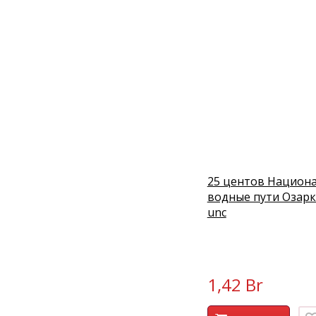
25 центов Национ
водные пути Озарк
unc
1,42 Br