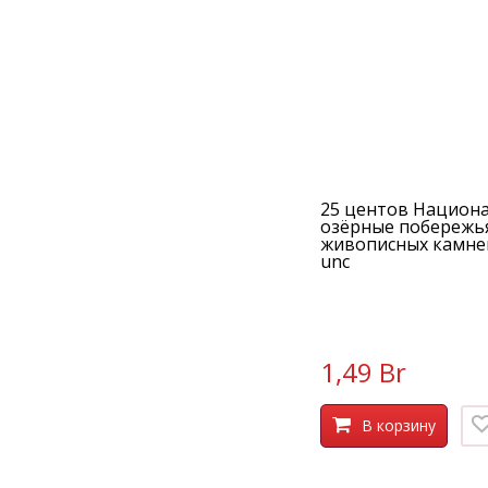
25 центов Национ
озёрные побережь
живописных камне
unc
1,49 Br
В корзину