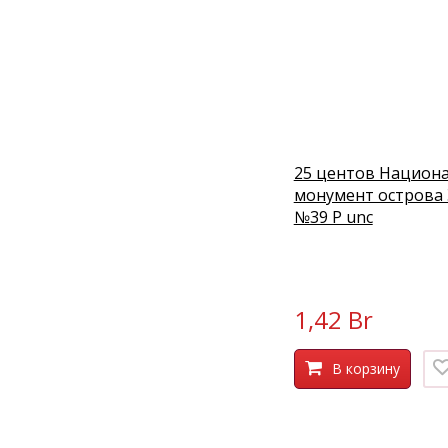
25 центов Национ
монумент острова 
№39 P unc
1,42 Br
В корзину