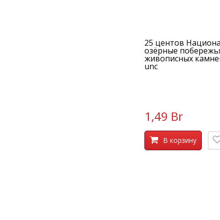
25 центов Национ
озёрные побережь
живописных камне
unc
1,49 Br
В корзину