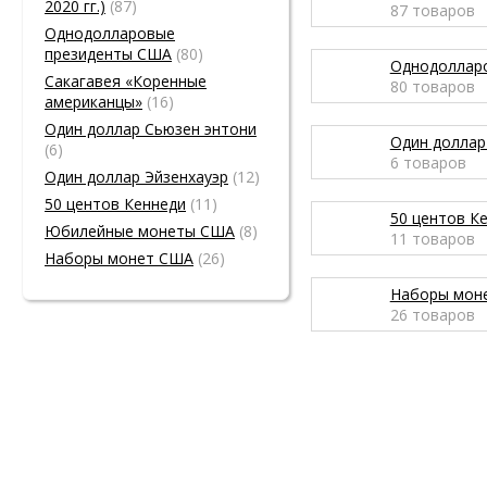
2020 гг.)
(87)
87
товаров
Однодолларовые
президенты США
(80)
Однодоллар
Сакагавея «Коренные
80
товаров
американцы»
(16)
Один доллар Сьюзен энтони
Один доллар
(6)
6
товаров
Один доллар Эйзенхауэр
(12)
50 центов Кеннеди
(11)
50 центов К
Юбилейные монеты США
(8)
11
товаров
Наборы монет США
(26)
Наборы мон
26
товаров