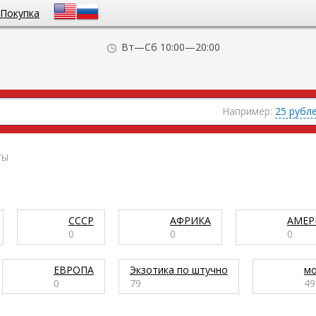
Покупка
Вт—Сб 10:00—20:00
Например:
25 рубл
ТЫ
СССР
АФРИКА
АМЕР
0
0
0
ЕВРОПА
Экзотика по штучно
мо
0
79
49