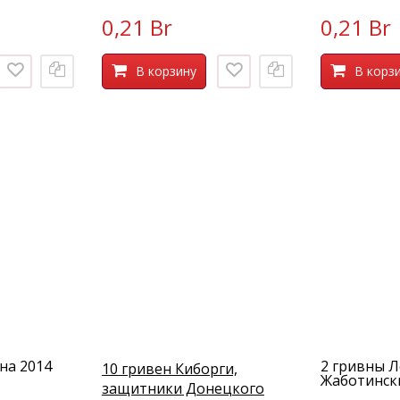
0,21 Br
0,21 Br
В корзину
В корз
на 2014
2 гривны 
10 гривен Киборги,
Жаботински
защитники Донецкого