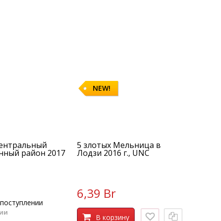
NEW!
Центральный
5 злотых Мельница в
ный район 2017
Лодзи 2016 г., UNC
6,39 Br
поступлении
чии
В корзину