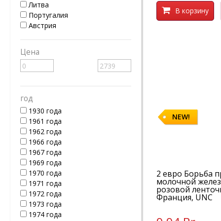
Литва
В корзину
Португалия
Австрия
Цена
год
1930 года
NEW!
1961 года
1962 года
1966 года
1967 года
1969 года
1970 года
2 евро Борьба п
молочной железы
1971 года
розовой ленточк
1972 года
Франция, UNC
1973 года
1974 года