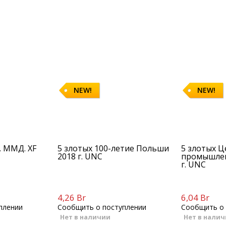
NEW!
NEW!
. ММД. XF
5 злотых 100-летие Польши
5 злотых 
2018 г. UNC
промышлен
г. UNC
4,26 Br
6,04 Br
плении
Сообщить о поступлении
Сообщить о 
Нет в наличии
Нет в нали