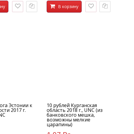
ину
В корзину
ога Эстонии к
10 рублей Курганская
сти 2017 г.
область 2018 г., UNC (из
UNC
банковского мешка,
возможны мелкие
царапины)