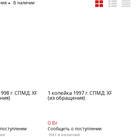
ения
В наличии
998 г. СПМД. XF
1 копейка 1997 г. СПМД. XF
ния)
(из обращения)
0 Br
поступлении
Сообщить о поступлении
чии
Нет в наличии