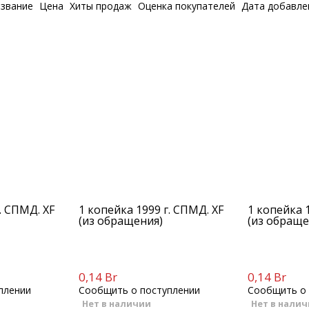
звание
Цена
Хиты продаж
Оценка покупателей
Дата добавл
. СПМД. XF
1 копейка 1999 г. СПМД. XF
1 копейка 1
(из обращения)
(из обраще
0,14 Br
0,14 Br
плении
Сообщить о поступлении
Сообщить о 
Нет в наличии
Нет в нали