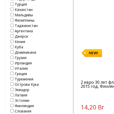
Турция
Казахстан
Мальдивы
Филиппины
Таджикистан
Аргентина
Джерси
Кения
Куба
Доминикана
NEW!
Грузия
Ирландия
Италия
Греция
Туркмения
2 евро 30 лет ф
Острова Кука
2015 год, Финля
Эквадор
Латвия
Эстонии
14,20 Br
Финляндия
Словакия