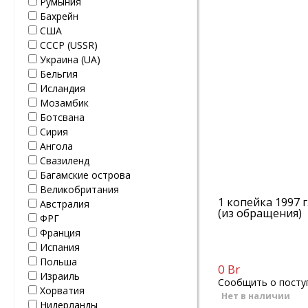
Румыния
Бахрейн
США
СССР (USSR)
Украина (UA)
Бельгия
Исландия
Мозамбик
Ботсвана
Сирия
Ангола
Свазиленд
Багамские острова
Великобритания
1 копейка 1997 г
Австралия
(из обращения)
ФРГ
Франция
Испания
Польша
0 Br
Израиль
Сообщить о посту
Хорватия
Нет в наличии
Нидерланды