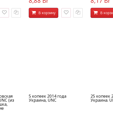
8,88 Br
8,17 Br
В корзину
В корз
овская
5 копеек 2014 года
25 копеек 
 UNC (из
Украина, UNC
Украина. 
шка,
ие