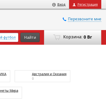
Вход
Регистрация
Перезвоните мне
Корзина:
0 Br
Найти
ей футбол
ИКА
Австралия и Океания
0
неты Мира