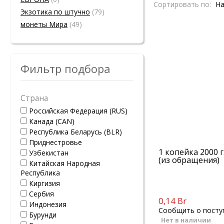
Сортировать по:
На
Экзотика по штучно
(79)
монеты Мира
(49)
Фильтр подбора
Страна
Российская Федерация (RUS)
Канада (CAN)
Республика Беларусь (BLR)
Приднестровье
1 копейка 2000 г
Узбекистан
(из обращения)
Китайская Народная
Республика
Киргизия
Сербия
0,14 Br
Индонезия
Сообщить о посту
Бурунди
Нет в наличии