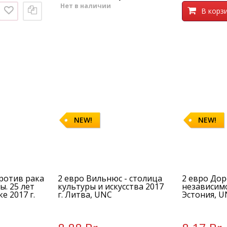
Нет в наличии
В корз
NEW!
NEW!
ротив рака
2 евро Вильнюс - столица
2 евро Дор
. 25 лет
культуры и искусства 2017
независимо
е 2017 г.
г. Литва, UNC
Эстония, 