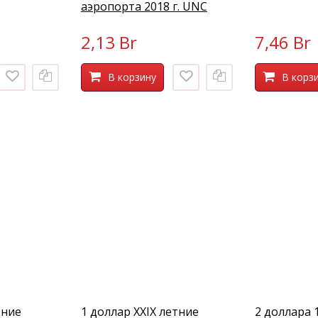
аэропорта 2018 г. UNC
2,13 Br
7,46 Br
В корзину
В корз
тние
1 доллар XXIX летние
2 доллара 