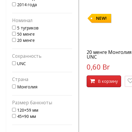
2014 года
NEW!
Номинал
5 тугриков
50 менге
20 менге
20 менге Монголия 
Сохранность
UNC
UNC
0,60 Br
Страна
В корзину
Монголия
Размер банкноты
120×59 мм
45×90 мм