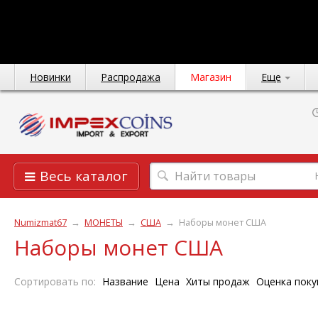
Новинки
Распродажа
Магазин
Еще
Весь каталог
Numizmat67
→
МОНЕТЫ
→
США
→
Наборы монет США
Наборы монет США
Сортировать по:
Название
Цена
Хиты продаж
Оценка поку