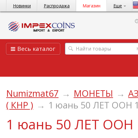
Новинки
Распродажа
Магазин
Еще
Весь каталог
Numizmat67
→
МОНЕТЫ
→
А
( КНР )
→
1 юань 50 ЛЕТ ООН 1
1 юань 50 ЛЕТ ООН 