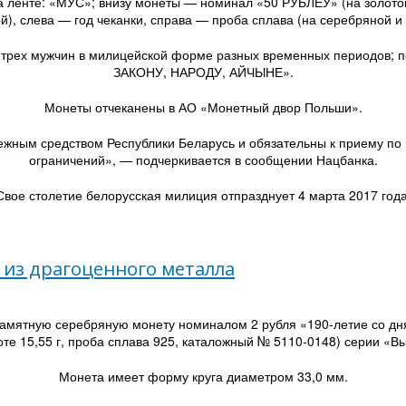
а ленте: «МУС»; внизу монеты — номинал «50 РУБЛЁЎ» (на золото
й), слева — год чеканки, справа — проба сплава (на серебряной и 
ие трех мужчин в милицейской форме разных временных периодов
ЗАКОНУ, НАРОДУ, АЙЧЫНЕ».
Монеты отчеканены в АО «Монетный двор Польши».
ым средством Республики Беларусь и обязательны к приему по н
ограничений», — подчеркивается в сообщении Нацбанка.
Свое столетие белорусская милиция отпразднует 4 марта 2017 года
из драгоценного металла
 памятную серебряную монету номиналом 2 рубля «190-летие со дн
оте 15,55 г, проба сплава 925, каталожный № 5110-0148) серии «
Монета имеет форму круга диаметром 33,0 мм.