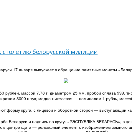
к столетию белорусской милиции
аруси 17 января выпускает в обращение памятные монеты «Беларус
0 рублей, массой 7,78 г, диаметром 25 мм, пробой сплава 999, т
 тиражом 3000 штук; медно-никелевая — номиналом 1 рубль, массой
ют форму круга, с лицевой и оборотной сторон — выступающий кан
герба Беларуси и надпись по кругу: «РЭСПУБЛІКА БЕЛАРУСЬ»; в ц
тур, в центре щита — рельефный элемент с изображением земного