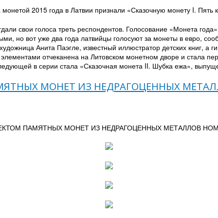
 монетой 2015 года в Латвии признали «Сказочную монету I. Пять к
отдали свои голоса треть респондентов. Голосование «Монета года»
ми, но вот уже два года латвийцы голосуют за монеты в евро, сооб
удожница Анита Паэгле, известный иллюстратор детских книг, а г
 элементами отчеканена на Литовском монетном дворе и стала п
едующей в серии стала «Сказочная монета II. Шубка ежа», выпуще
МЯТНЫХ МОНЕТ ИЗ НЕДРАГОЦЕННЫХ МЕТАЛ
ЛЕКТОМ ПАМЯТНЫХ МОНЕТ ИЗ НЕДРАГОЦЕННЫХ МЕТАЛЛОВ НОМ