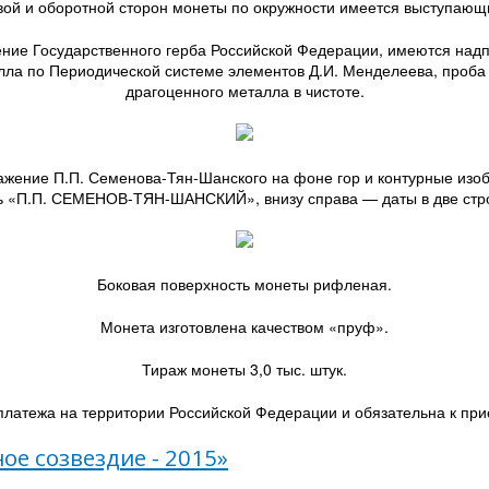
вой и оборотной сторон монеты по окружности имеется выступающи
жение Государственного герба Российской Федерации, имеются 
ла по Периодической системе элементов Д.И. Менделеева, проба 
драгоценного металла в чистоте.
ение П.П. Семенова-Тян-Шанского на фоне гор и контурные изоб
ь «П.П. СЕМЕНОВ-ТЯН-ШАНСКИЙ», внизу справа — даты в две стро
Боковая поверхность монеты рифленая.
Монета изготовлена качеством «пруф».
Тираж монеты 3,0 тыс. штук.
латежа на территории Российской Федерации и обязательна к прие
ое созвездие - 2015»