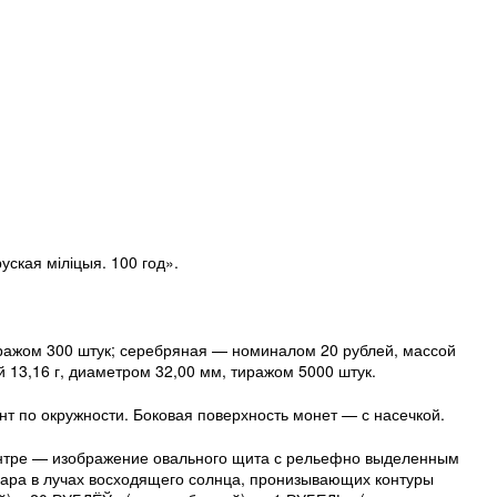
кая міліцыя. 100 год».
иражом 300 штук; серебряная — номиналом 20 рублей, массой
 13,16 г, диаметром 32,00 мм, тиражом 5000 штук.
т по окружности. Боковая поверхность монет — с насечкой.
ентре — изображение овального щита с рельефно выделенным
 шара в лучах восходящего солнца, пронизывающих контуры