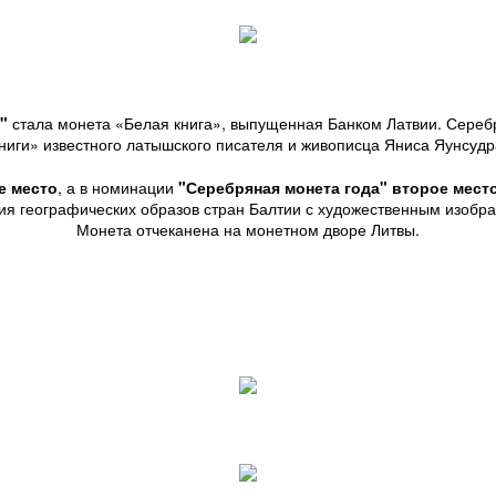
"
стала монета «Белая книга», выпущенная Банком Латвии. Сереб
ниги» известного латышского писателя и живописца Яниса Яунсуд
е место
, а в номинации
"Серебряная монета года" второе мест
ия географических образов стран Балтии с художественным изображ
Монета отчеканена на монетном дворе Литвы.