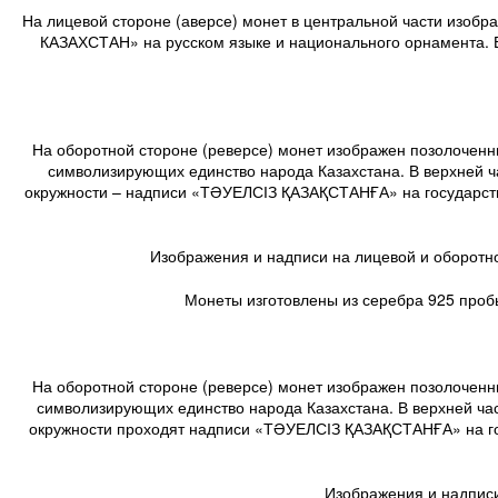
На лицевой стороне (аверсе) монет в центральной части изо
КАЗАХСТАН» на русском языке и национального орнамента. 
На оборотной стороне (реверсе) монет изображен позолоченн
символизирующих единство народа Казахстана. В верхней 
окружности – надписи «ТӘУЕЛСІЗ ҚАЗАҚСТАНҒА» на государствен
Изображения и надписи на лицевой и оборотно
Монеты изготовлены из серебра 925 пробы,
На оборотной стороне (реверсе) монет изображен позолоченн
символизирующих единство народа Казахстана. В верхней ча
окружности проходят надписи «ТӘУЕЛСІЗ ҚАЗАҚСТАНҒА» на госу
Изображения и надписи