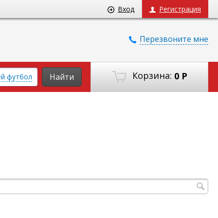
Вход
Регистрация
Перезвоните мне
Корзина:
0
Р
Найти
ей футбол