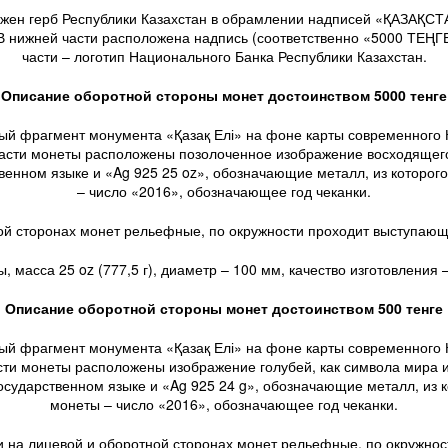
бражен герб Республики Казахстан в обрамлении надписей «ҚАЗ
В нижней части расположена надпись (соответственно «5000 ТЕҢГ
части – логотип Национального Банка Республики Казахстан.
Описание оборотной стороны монет достоинством 5000 тенге
ый фрагмент монумента «Қазақ Елі» на фоне карты современного
части монеты расположены позолоченное изображение восходящего
ном языке и «Ag 925 25 oz», обозначающие металл, из которого 
– число «2016», обозначающее год чеканки.
й сторонах монет рельефные, по окружности проходит выступающи
 масса 25 oz (777,5 г), диаметр – 100 мм, качество изготовления 
Описание оборотной стороны монет достоинством 500 тенге
ый фрагмент монумента «Қазақ Елі» на фоне карты современного
сти монеты расположены изображение голубей, как символа мира и
дарственном языке и «Ag 925 24 g», обозначающие металл, из кот
монеты – число «2016», обозначающее год чеканки.
 на лицевой и оборотной сторонах монет рельефные, по окружнос