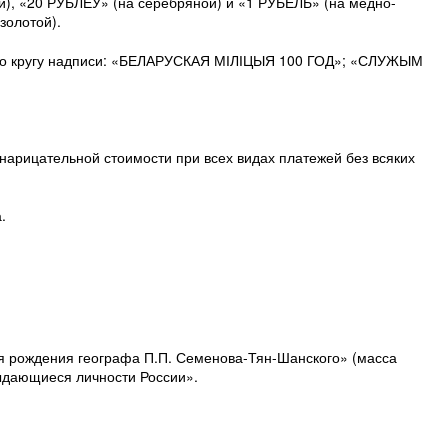
й), «20 РУБЛЁЎ» (на серебряной) и «1 РУБЕЛЬ» (на медно-
золотой).
; по кругу надписи: «БЕЛАРУСКАЯ МІЛІЦЫЯ 100 ГОД»; «СЛУЖЫМ
арицательной стоимости при всех видах платежей без всяких
.
я рождения географа П.П. Семенова-Тян-Шанского» (масса
Выдающиеся личности России».