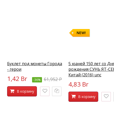
NEW!
Буклет под монеты Города
5 юаней 150 лет со Дн
- герои
рождения СУНЬ ЯТ-СЕ
Китай (2016) unc
1,42 Br
61,952 P
-36%
4,83 Br
В корзину
В корзину