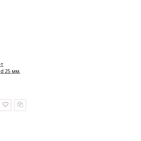
ет
d 25 мм.